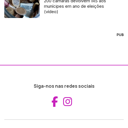
200 câmaras devolvem IRS aos
munícipes em ano de eleições
(vídeo)
PUB
Siga-nos nas redes sociais
Aceder ao Fac
Aceder ao I