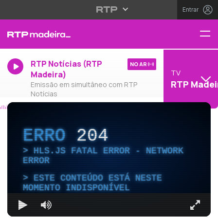
Entrar
RTP Notícias (RTP
NO AR
TV
Madeira)
RTP Madei
Emissão em simultâneo com RTP
Notícias
ERRO
204
HLS.JS FATAL ERROR - NETWORK
ERROR
ESTE CONTEÚDO ESTÁ NESTE
MOMENTO INDISPONÍVEL