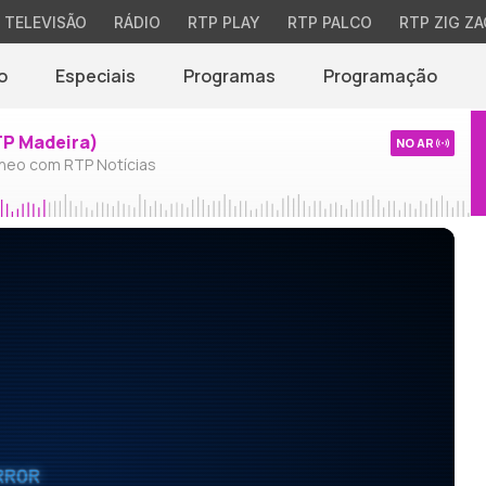
TELEVISÃO
RÁDIO
RTP PLAY
RTP PALCO
RTP ZIG ZA
o
Especiais
Programas
Programação
TP Madeira)
NO AR
neo com RTP Notícias
RROR