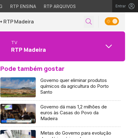
G
RTP ENSINA
RTP ARQUIVOS
Entrar
+ RTP Madeira
TV
RTP Madeira
Pode também gostar
Governo quer eliminar produtos
químicos da agricultura do Porto
Santo
Governo dá mais 1,2 milhões de
euros às Casas do Povo da
Madeira
Metas do Governo para evolução