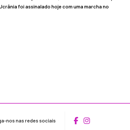
a Ucrânia foi assinalado hoje com uma marcha no
Aceder ao Fac
Aceder ao I
ga-nos nas redes sociais