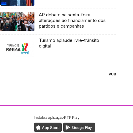
AR debate na sexta-feira
alterações ao financiamento dos
partidos e campanhas
Turismo aplaude livre-trânsito
digital
PUB
Instale a aplicação
RTP Play
ebook da RTP Madeira
nstagram da RTP Madeira