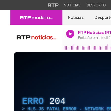
NOTÍCIAS
DESPORTO
Notícias
Desport
RTP Notícias (R
Emissão em simultâ
ERRO
204
HLS.JS FATAL ERROR - NETWORK E