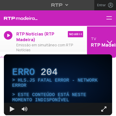
Entrar
RTP Notícias (RTP
NO AR
TV
Madeira)
RTP Madei
Emissão em simultâneo com RTP
Notícias
ERRO
204
HLS.JS FATAL ERROR - NETWORK
ERROR
ESTE CONTEÚDO ESTÁ NESTE
MOMENTO INDISPONÍVEL