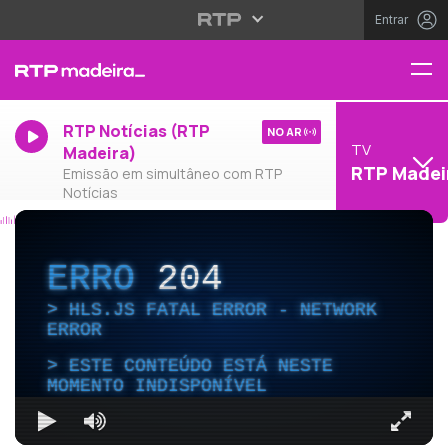
Entrar
RTP Notícias (RTP
NO AR
TV
Madeira)
RTP Madei
Emissão em simultâneo com RTP
Notícias
ERRO
204
HLS.JS FATAL ERROR - NETWORK
ERROR
ESTE CONTEÚDO ESTÁ NESTE
MOMENTO INDISPONÍVEL