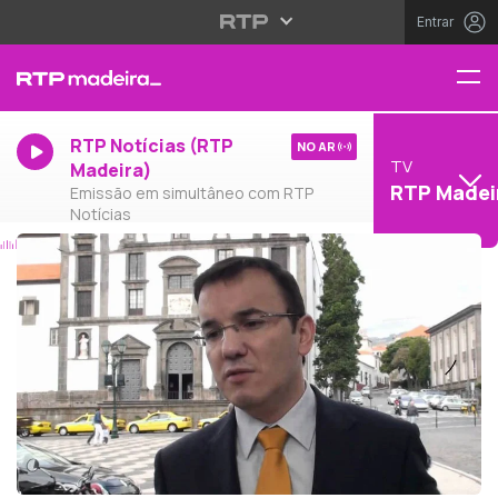
Entrar
RTP Notícias (RTP
NO AR
TV
Madeira)
RTP Madei
Emissão em simultâneo com RTP
Notícias