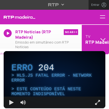
Entrar
RTP Notícias (RTP
NO AR
TV
Madeira)
RTP Madei
Emissão em simultâneo com RTP
Notícias
ERRO
204
HLS.JS FATAL ERROR - NETWORK
ERROR
ESTE CONTEÚDO ESTÁ NESTE
MOMENTO INDISPONÍVEL