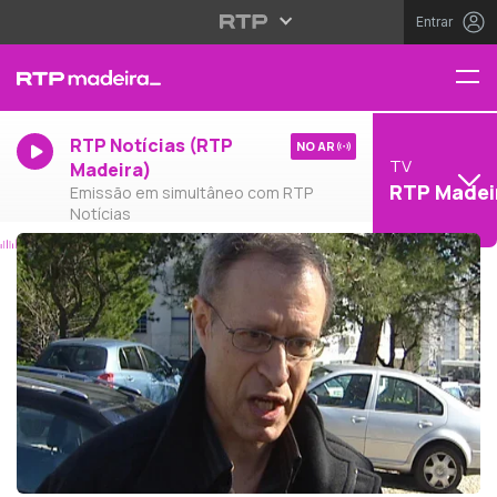
Entrar
RTP Notícias (RTP
NO AR
TV
Madeira)
RTP Madei
Emissão em simultâneo com RTP
Notícias