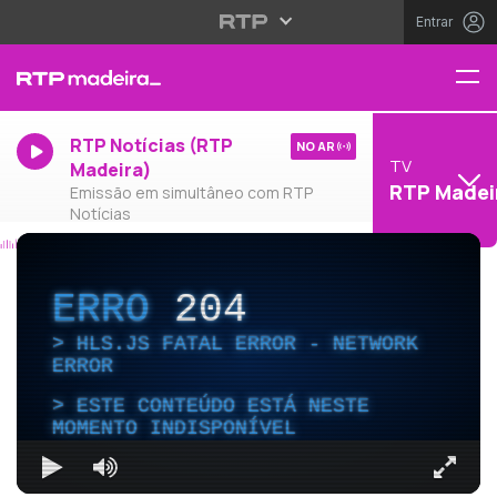
Entrar
RTP Notícias (RTP
NO AR
TV
Madeira)
RTP Madei
Emissão em simultâneo com RTP
Notícias
ERRO
204
HLS.JS FATAL ERROR - NETWORK
ERROR
ESTE CONTEÚDO ESTÁ NESTE
MOMENTO INDISPONÍVEL