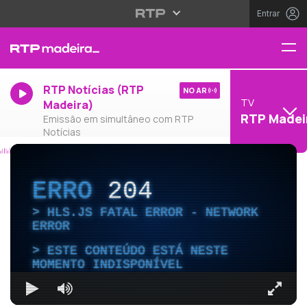
Entrar
RTP Notícias (RTP
NO AR
TV
Madeira)
RTP Madei
Emissão em simultâneo com RTP
Notícias
ERRO
204
HLS.JS FATAL ERROR - NETWORK
ERROR
ESTE CONTEÚDO ESTÁ NESTE
MOMENTO INDISPONÍVEL