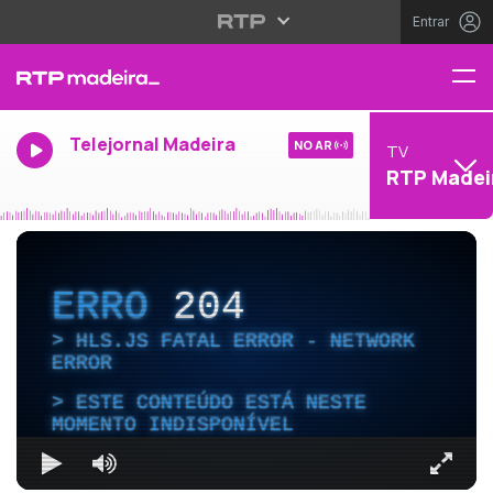
Entrar
Telejornal Madeira
NO AR
TV
RTP Madei
ERRO
204
HLS.JS FATAL ERROR - NETWORK
ERROR
ESTE CONTEÚDO ESTÁ NESTE
MOMENTO INDISPONÍVEL