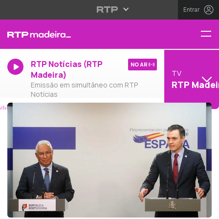
Entrar
RTP Notícias (RTP
NO AR
TV
Madeira)
RTP Madei
Emissão em simultâneo com RTP
Notícias