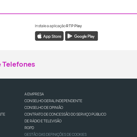
Instale a aplicação
RTP Play
ebook da RTP Madeira
nstagram da RTP Madeira
 Telefones
A EMPRESA
CONSELHO GERAL INDEPENDENTE
CONSELHO DE OPINIÃO
NTE
CONTRATO DE CONCESSÃO DO SERVIÇO PÚBLICO
DE RÁDIO E TELEVISÃO
RGPD
GESTÃO DAS DEFINIÇÕES DE COOKIES