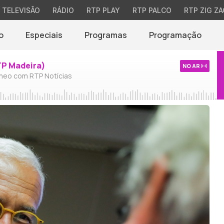
TELEVISÃO
RÁDIO
RTP PLAY
RTP PALCO
RTP ZIG ZA
o
Especiais
Programas
Programação
TP Madeira)
NO AR
neo com RTP Notícias