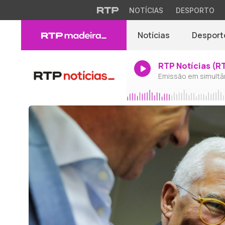
NOTÍCIAS
DESPORTO
Notícias
Desport
RTP Notícias (R
Emissão em simultâ