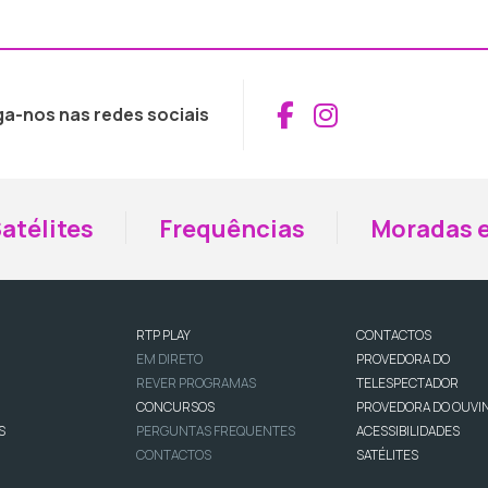
Aceder ao Fac
Aceder ao I
ga-nos nas redes sociais
atélites
Frequências
Moradas e
RTP PLAY
CONTACTOS
EM DIRETO
PROVEDORA DO
REVER PROGRAMAS
TELESPECTADOR
CONCURSOS
PROVEDORA DO OUVI
S
PERGUNTAS FREQUENTES
ACESSIBILIDADES
CONTACTOS
SATÉLITES