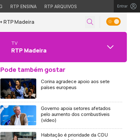
G
RTP ENSINA
RTP ARQUIVOS
Entrar
+ RTP Madeira
TV
RTP Madeira
Pode também gostar
Corina agradece apoio aos sete
países europeus
Governo apoia setores afetados
pelo aumento dos combustíveis
(vídeo)
Habitação é prioridade da CDU