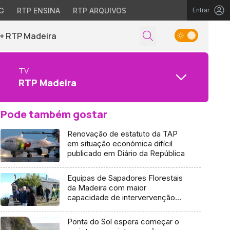
G
RTP ENSINA
RTP ARQUIVOS
Entrar
+ RTP Madeira
TV
RTP Madeira
Pode também gostar
Renovação de estatuto da TAP
em situação económica difícil
publicado em Diário da República
Equipas de Sapadores Florestais
da Madeira com maior
capacidade de intervervenção
(áudio)
Ponta do Sol espera começar o