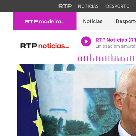
NOTÍCIAS
DESPORTO
Notícias
Desport
RTP Notícias (R
Emissão em simultâ