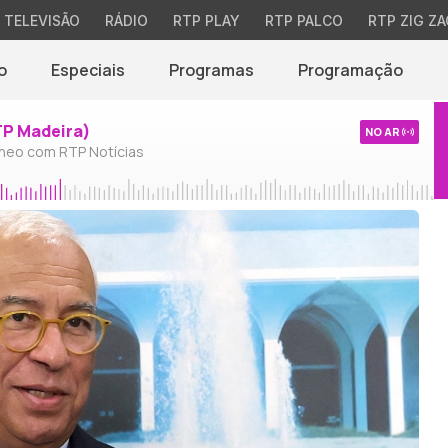
TELEVISÃO
RÁDIO
RTP PLAY
RTP PALCO
RTP ZIG ZA
o
Especiais
Programas
Programação
TP Madeira)
NO AR
neo com RTP Notícias