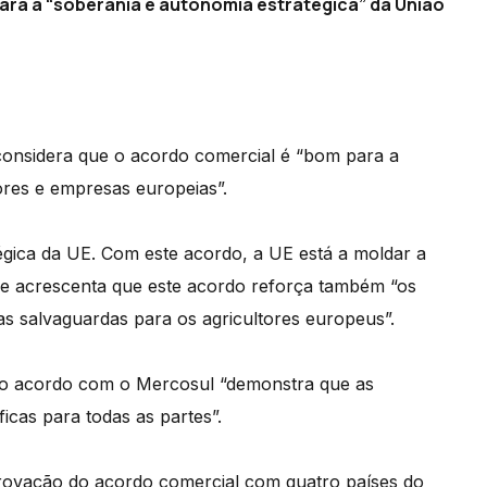
ara a “soberania e autonomia estratégica” da União
considera que o acordo comercial é “bom para a
ores e empresas europeias”.
égica da UE. Com este acordo, a UE está a moldar a
que acrescenta que este acordo reforça também “os
 as salvaguardas para os agricultores europeus”.
e o acordo com o Mercosul “demonstra que as
icas para todas as partes”.
rovação do acordo comercial com quatro países do