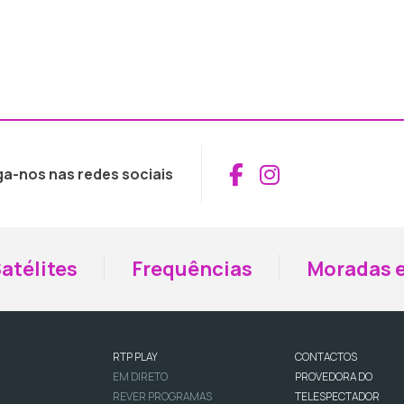
Aceder ao Fac
Aceder ao I
ga-nos nas redes sociais
atélites
Frequências
Moradas e
RTP PLAY
CONTACTOS
EM DIRETO
PROVEDORA DO
REVER PROGRAMAS
TELESPECTADOR