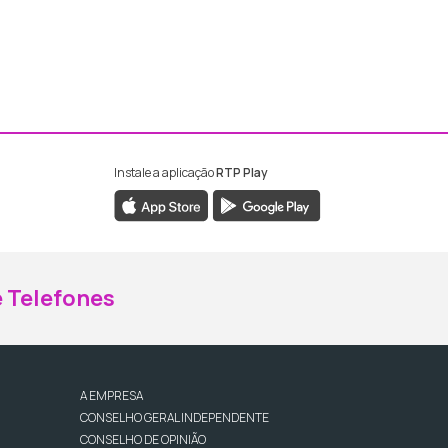
Instale a aplicação
RTP Play
ebook da RTP Madeira
nstagram da RTP Madeira
 Telefones
A EMPRESA
CONSELHO GERAL INDEPENDENTE
CONSELHO DE OPINIÃO