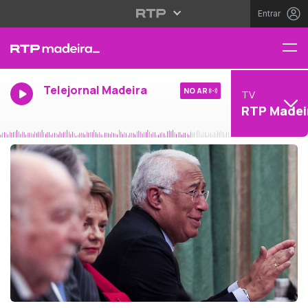
Entrar
Telejornal Madeira
NO AR
TV
RTP Madei