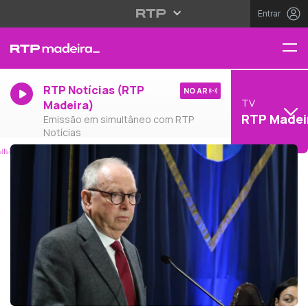
Entrar
RTP Notícias (RTP
NO AR
TV
Madeira)
RTP Madei
Emissão em simultâneo com RTP
Notícias