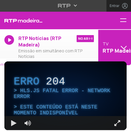
Entrar
RTP Notícias (RTP
NO AR
TV
Madeira)
RTP Madei
Emissão em simultâneo com RTP
Notícias
ERRO
204
HLS.JS FATAL ERROR - NETWORK
ERROR
ESTE CONTEÚDO ESTÁ NESTE
MOMENTO INDISPONÍVEL