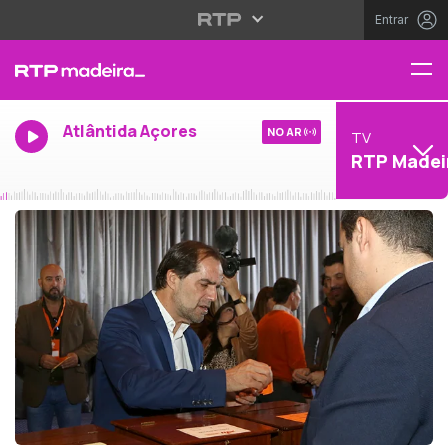
Entrar
Atlântida Açores
NO AR
TV
RTP Madei