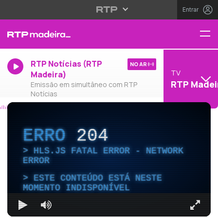
Entrar
RTP Notícias (RTP
NO AR
TV
Madeira)
RTP Madei
Emissão em simultâneo com RTP
Notícias
ERRO
204
HLS.JS FATAL ERROR - NETWORK
ERROR
ESTE CONTEÚDO ESTÁ NESTE
MOMENTO INDISPONÍVEL