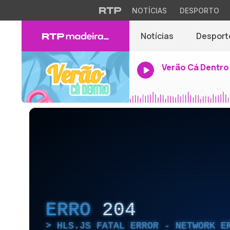
NOTÍCIAS
DESPORTO
Notícias
Desport
Verão Cá Dentro
ERRO
204
HLS.JS FATAL ERROR - NETWORK E