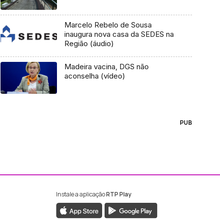
Marcelo Rebelo de Sousa
inaugura nova casa da SEDES na
Região (áudio)
Madeira vacina, DGS não
aconselha (vídeo)
PUB
Instale a aplicação
RTP Play
ebook da RTP Madeira
nstagram da RTP Madeira