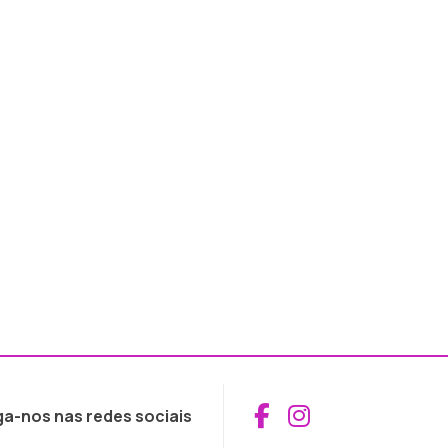
Aceder ao Fac
Aceder ao I
ga-nos nas redes sociais