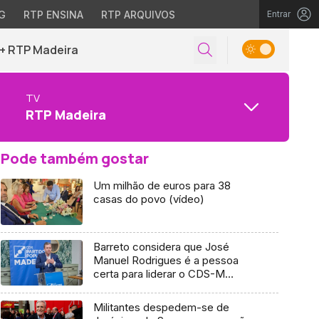
G
RTP ENSINA
RTP ARQUIVOS
Entrar
+ RTP Madeira
TV
RTP Madeira
Pode também gostar
Um milhão de euros para 38
casas do povo (vídeo)
Barreto considera que José
Manuel Rodrigues é a pessoa
certa para liderar o CDS-M
(áudio)
Militantes despedem-se de