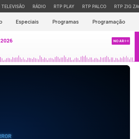
TELEVISÃO
RÁDIO
RTP PLAY
RTP PALCO
RTP ZIG ZA
o
Especiais
Programas
Programação
 2026
NO AR
RROR