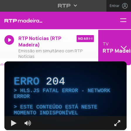
Entrar
RTP Notícias (RTP
NO AR
TV
Madeira)
RTP Madei
Emissão em simultâneo com RTP
Notícias
ERRO
204
HLS.JS FATAL ERROR - NETWORK
ERROR
ESTE CONTEÚDO ESTÁ NESTE
MOMENTO INDISPONÍVEL