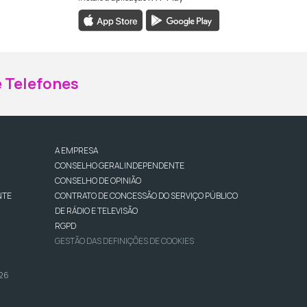
ebook da RTP Madeira
nstagram da RTP Madeira
 Telefones
A EMPRESA
CONSELHO GERAL INDEPENDENTE
CONSELHO DE OPINIÃO
NTE
CONTRATO DE CONCESSÃO DO SERVIÇO PÚBLICO
DE RÁDIO E TELEVISÃO
RGPD
GESTÃO DAS DEFINIÇÕES DE COOKIES
026