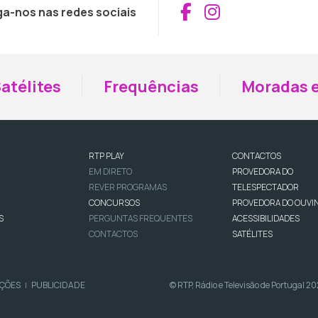
Aceder ao Fac
Aceder ao I
ga-nos nas redes sociais
atélites
Frequências
Moradas e
RTP PLAY
CONTACTOS
EM DIRETO
PROVEDORA DO
REVER PROGRAMAS
TELESPECTADOR
CONCURSOS
PROVEDORA DO OUVI
S
PERGUNTAS FREQUENTES
ACESSIBILIDADES
CONTACTOS
SATÉLITES
IÇÕES
PUBLICIDADE
© RTP, Rádio e Televisão de Portugal 2
|