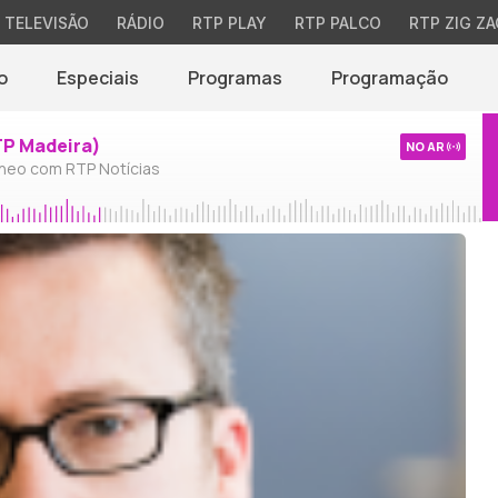
TELEVISÃO
RÁDIO
RTP PLAY
RTP PALCO
RTP ZIG ZA
o
Especiais
Programas
Programação
TP Madeira)
NO AR
neo com RTP Notícias