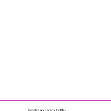
Instale a aplicação
RTP Play