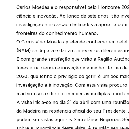
Carlos Moedas é o responsável pelo Horizonte 202
ciência e inovação. Ao longo de sete anos, são inv
investigação e inovação destinados a apoiar a comp
fronteiras do conhecimento humano.
O Comissário Moedas pretende conhecer em detal
(RAM) se depara e dar a conhecer os diferentes in
É com grande satisfação que visito a Região Autón
Investir na ciência e inovação é a melhor forma d
2020, que tenho o privilégio de gerir, é um dos m
investigação e à inovação. Com esta visita procur
madeirenses e dar a conhecer as múltiplas oportu
A visita inicia-se no dia 21 de abril com uma reun
da Madeira na residência oficial do seu Presidente
podem ser vistas aqui. Os Secretários Regionais S
sobre a importância desta visita. À reunião segue-