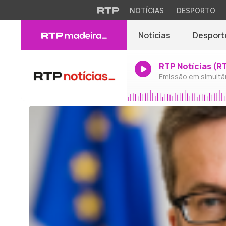
NOTÍCIAS
DESPORTO
Notícias
Desport
RTP Notícias (R
Emissão em simultâ