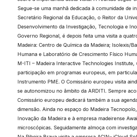
Segue-se uma manhã dedicada à comunidade de inve
Secretário Regional da Educação, o Reitor da Univ
Desenvolvimento da Investigação, Tecnologia e In
Governo Regional, é depois feita uma visita a quatr
Madeira: Centro de Química da Madeira; Isolexis/
Humana e Laboratório de Crescimento Físico Huma
M-ITI – Madeira Interactive Technologies Institute,
participação em programas europeus, em particular
Instrumento PME. O Comissário europeu visita ain
se autonomizou no âmbito da ARDITI. Sempre aco
Comissário europeu dedicará também a sua agenda 
dimensão. Ainda no espaço do Madeira Tecnopolo, 
Inovação da Madeira e à empresa madeirense Awaib
microscópicas. Seguidamente almoça com investigad
Na Ribeira Brava visita a empresa ACIN– iCloud S