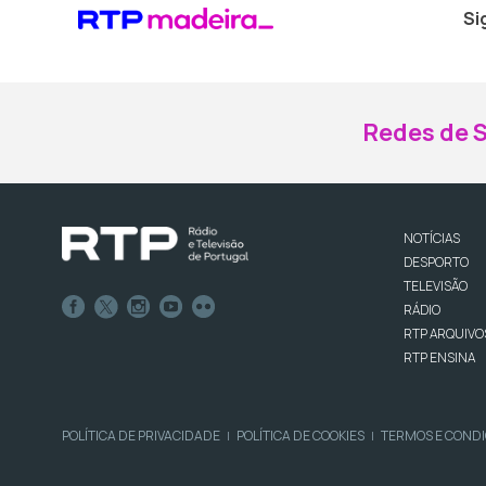
Si
Redes de S
NOTÍCIAS
DESPORTO
TELEVISÃO
RÁDIO
RTP ARQUIVO
RTP ENSINA
POLÍTICA DE PRIVACIDADE
POLÍTICA DE COOKIES
TERMOS E COND
|
|