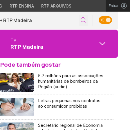
G
RTP ENSINA
RTP ARQUIVOS
Entrar
+ RTP Madeira
TV
RTP Madeira
Pode também gostar
5.7 milhões para as associações
humanitárias de bombeiros da
Região (áudio)
Letras pequenas nos contratos
ao consumidor proibidas
Secretário regional de Economia