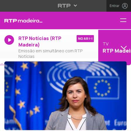
Entrar
RTP Notícias (RTP
NO AR
TV
Madeira)
RTP Madei
Emissão em simultâneo com RTP
Notícias