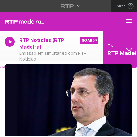
Entrar
RTP Notícias (RTP
NO AR
TV
Madeira)
RTP Madei
Emissão em simultâneo com RTP
Notícias