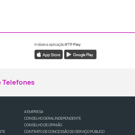
Instale a aplicação
RTP Play
ebook da RTP Madeira
nstagram da RTP Madeira
 Telefones
A EMPRESA
CONSELHO GERAL INDEPENDENTE
CONSELHO DE OPINIÃO
NTE
CONTRATO DE CONCESSÃO DO SERVIÇO PÚBLICO