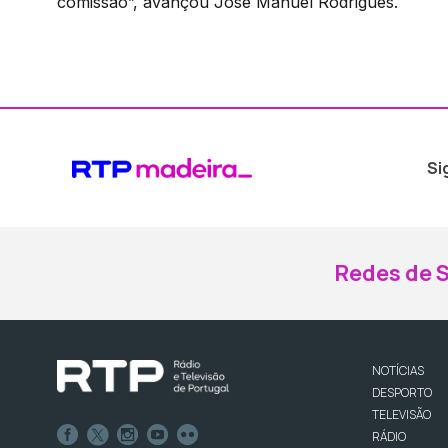
comissão”, avançou José Manuel Rodrigues.
Si
Redes de S
NOTÍCIAS
DESPORTO
TELEVISÃO
RÁDIO