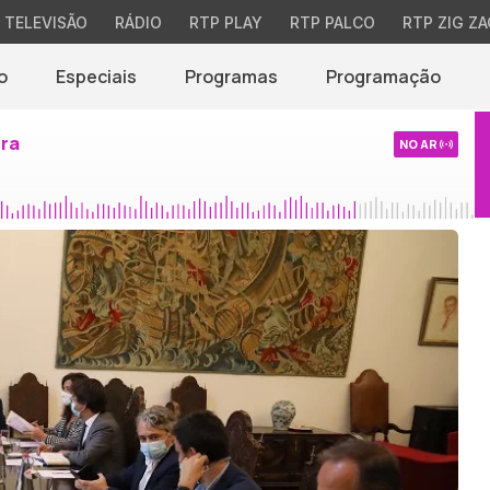
TELEVISÃO
RÁDIO
RTP PLAY
RTP PALCO
RTP ZIG ZA
o
Especiais
Programas
Programação
ira
NO AR