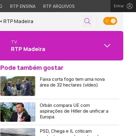
G
RTP ENSINA
RTP ARQUIVOS
Entrar
+ RTP Madeira
TV
RTP Madeira
Pode também gostar
Faixa corta fogo tem uma nova
área de 32 hectares (vídeo)
Orbán compara UE com
aspirações de Hitler de unificar a
Europa
PSD, Chega e IL criticam