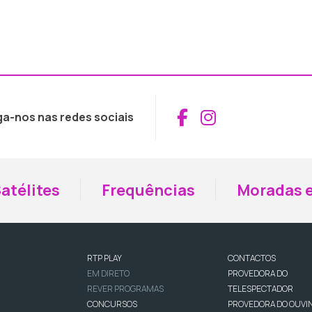
Aceder ao Fac
Aceder ao I
ga-nos nas redes sociais
atélites
Frequências
Moradas e
RTP PLAY
CONTACTOS
EM DIRETO
PROVEDORA DO
REVER PROGRAMAS
TELESPECTADOR
CONCURSOS
PROVEDORA DO OUVI