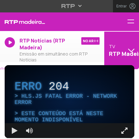
Entrar
RTP Notícias (RTP
NO AR
TV
Madeira)
RTP Madei
Emissão em simultâneo com RTP
Notícias
ERRO
204
HLS.JS FATAL ERROR - NETWORK
ERROR
ESTE CONTEÚDO ESTÁ NESTE
MOMENTO INDISPONÍVEL