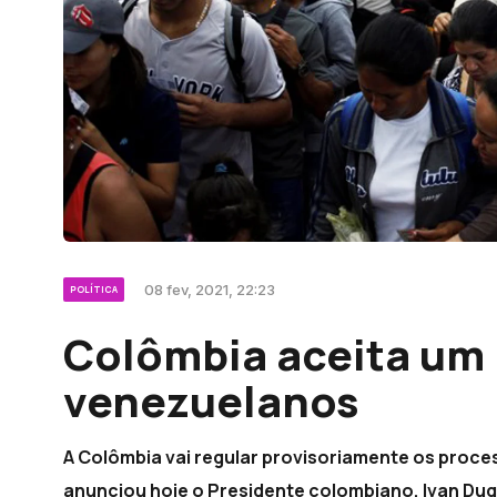
08 fev, 2021, 22:23
POLÍTICA
Colômbia aceita um
venezuelanos
A Colômbia vai regular provisoriamente os proc
anunciou hoje o Presidente colombiano, Ivan Duq