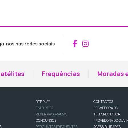
Aceder ao Fac
Aceder ao I
ga-nos nas redes sociais
atélites
Frequências
Moradas e
RTP PLAY
CONTACTOS
EM DIRETO
PROVEDORA DO
REVER PROGRAMAS
TELESPECTADOR
CONCURSOS
PROVEDORA DO OUVI
S
PERGUNTAS FREQUENTES
ACESSIBILIDADES