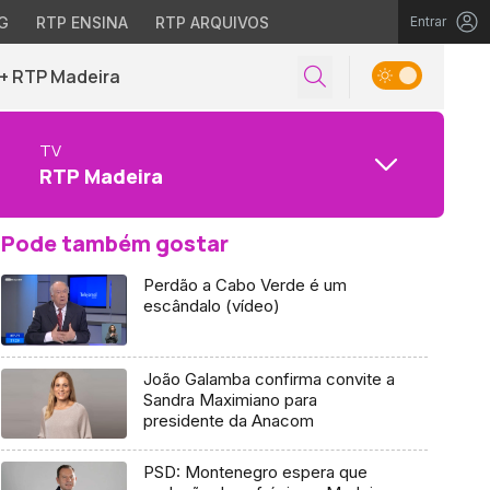
G
RTP ENSINA
RTP ARQUIVOS
Entrar
+ RTP Madeira
TV
RTP Madeira
Pode também gostar
Perdão a Cabo Verde é um
escândalo (vídeo)
João Galamba confirma convite a
Sandra Maximiano para
presidente da Anacom
PSD: Montenegro espera que