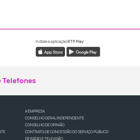
Instale a aplicação
RTP Play
ebook da RTP Madeira
nstagram da RTP Madeira
 Telefones
A EMPRESA
CONSELHO GERAL INDEPENDENTE
CONSELHO DE OPINIÃO
NTE
CONTRATO DE CONCESSÃO DO SERVIÇO PÚBLICO
DE RÁDIO E TELEVISÃO