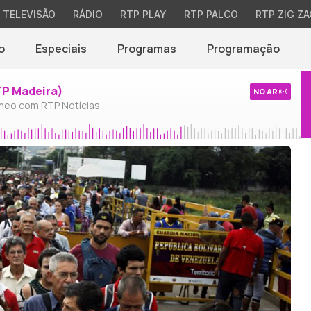
TELEVISÃO
RÁDIO
RTP PLAY
RTP PALCO
RTP ZIG ZA
o
Especiais
Programas
Programação
TP Madeira)
NO AR
neo com RTP Notícias