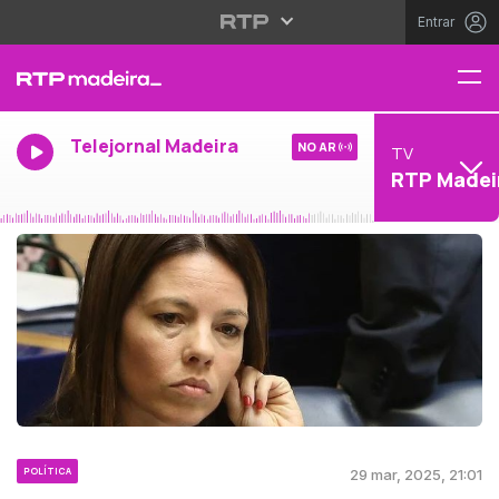
Entrar
Telejornal Madeira
NO AR
TV
RTP Madei
POLÍTICA
29 mar, 2025, 21:01