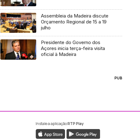
Assembleia da Madeira discute
Orçamento Regional de 15 a 19
julho
Presidente do Governo dos
Açores inicia terça-feira visita
oficial à Madeira
PUB
Instale a aplicação
RTP Play
ebook da RTP Madeira
nstagram da RTP Madeira