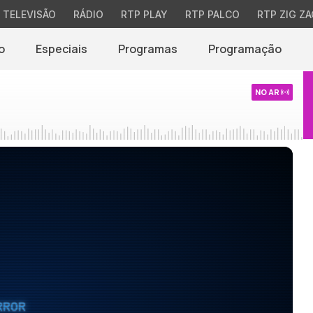
TELEVISÃO
RÁDIO
RTP PLAY
RTP PALCO
RTP ZIG ZA
o
Especiais
Programas
Programação
NO AR
RROR