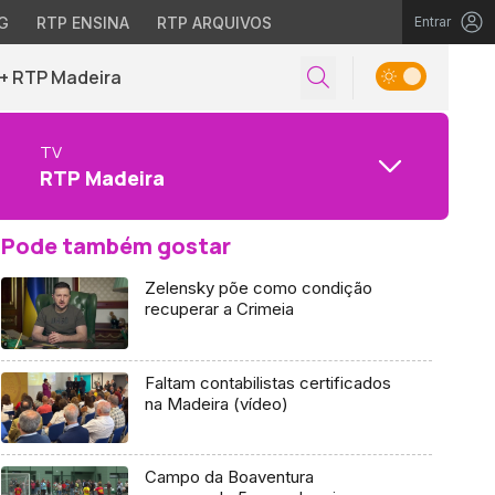
G
RTP ENSINA
RTP ARQUIVOS
Entrar
+ RTP Madeira
TV
RTP Madeira
Pode também gostar
Zelensky põe como condição
recuperar a Crimeia
Faltam contabilistas certificados
na Madeira (vídeo)
Campo da Boaventura