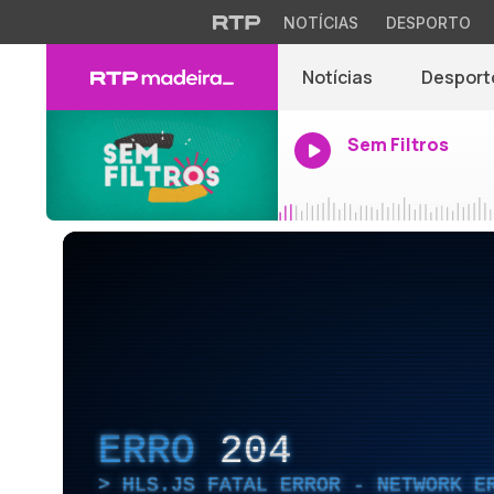
NOTÍCIAS
DESPORTO
Notícias
Desport
Sem Filtros
ERRO
204
HLS.JS FATAL ERROR - NETWORK E