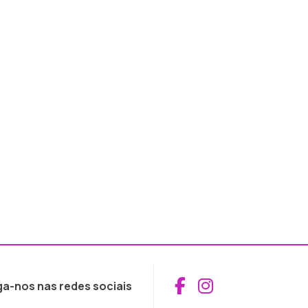
Aceder ao Fac
Aceder ao I
ga-nos nas redes sociais