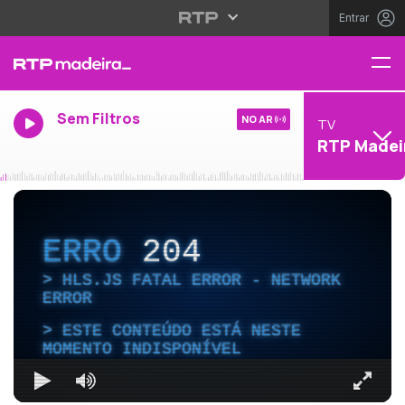
Entrar
Sem Filtros
NO AR
TV
RTP Madei
ERRO
204
HLS.JS FATAL ERROR - NETWORK
ERROR
ESTE CONTEÚDO ESTÁ NESTE
MOMENTO INDISPONÍVEL