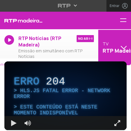
Entrar
RTP Notícias (RTP
NO AR
TV
Madeira)
RTP Madei
Emissão em simultâneo com RTP
Notícias
ERRO
204
HLS.JS FATAL ERROR - NETWORK
ERROR
ESTE CONTEÚDO ESTÁ NESTE
MOMENTO INDISPONÍVEL