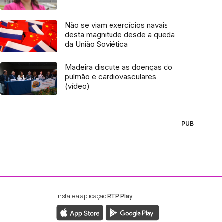
Não se viam exercícios navais
desta magnitude desde a queda
da União Soviética
Madeira discute as doenças do
pulmão e cardiovasculares
(vídeo)
PUB
Instale a aplicação
RTP Play
ebook da RTP Madeira
nstagram da RTP Madeira