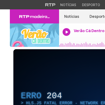
NOTÍCIAS
DESPORTO
Notícias
Desport
Verão Cá Dentro
ERRO
204
HLS.JS FATAL ERROR - NETWORK E