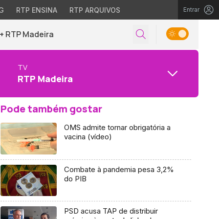
G
RTP ENSINA
RTP ARQUIVOS
Entrar
+ RTP Madeira
TV
RTP Madeira
Pode também gostar
OMS admite tornar obrigatória a
vacina (vídeo)
Combate à pandemia pesa 3,2%
do PIB
PSD acusa TAP de distribuir