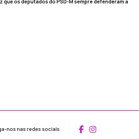
diz que os deputados do PSD-M sempre defenderam a
Aceder ao Fac
Aceder ao I
ga-nos nas redes sociais