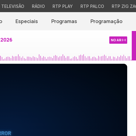
TELEVISÃO
RÁDIO
RTP PLAY
RTP PALCO
RTP ZIG ZA
o
Especiais
Programas
Programação
 2026
NO AR
RROR