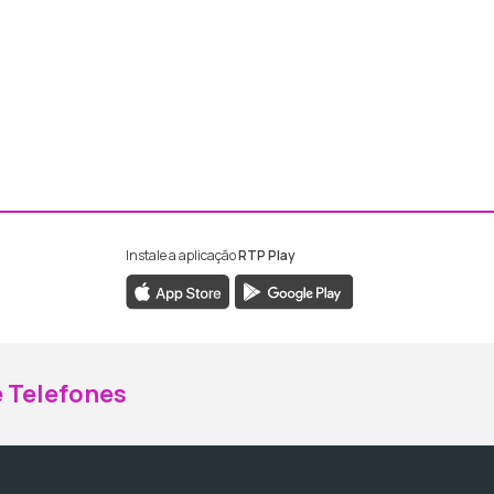
Instale a aplicação
RTP Play
ebook da RTP Madeira
nstagram da RTP Madeira
 Telefones