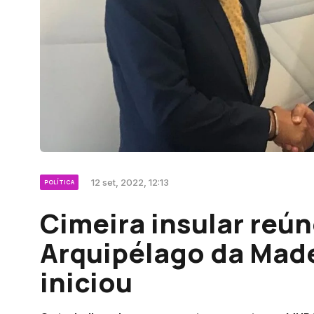
12 set, 2022, 12:13
POLÍTICA
Cimeira insular reú
Arquipélago da Made
iniciou