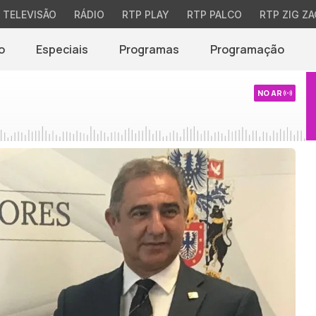
TELEVISÃO
RÁDIO
RTP PLAY
RTP PALCO
RTP ZIG ZA
o
Especiais
Programas
Programação
NO AR