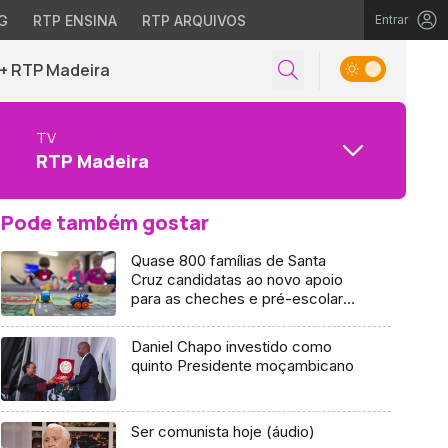
G
RTP ENSINA
RTP ARQUIVOS
Entrar
+ RTP Madeira
TV
RTP Madeira
Pode também gostar
Quase 800 famílias de Santa
Cruz candidatas ao novo apoio
para as cheches e pré-escolar
(áudio)
Daniel Chapo investido como
quinto Presidente moçambicano
Ser comunista hoje (áudio)