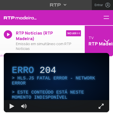
Entrar
RTP Notícias (RTP
NO AR
TV
Madeira)
RTP Madei
Emissão em simultâneo com RTP
Notícias
ERRO
204
HLS.JS FATAL ERROR - NETWORK
ERROR
ESTE CONTEÚDO ESTÁ NESTE
MOMENTO INDISPONÍVEL