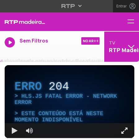
Entrar
Sem Filtros
NO AR
TV
RTP Madei
ERRO
204
HLS.JS FATAL ERROR - NETWORK
ERROR
ESTE CONTEÚDO ESTÁ NESTE
MOMENTO INDISPONÍVEL