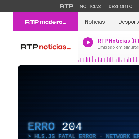
NOTÍCIAS
DESPORTO
Notícias
Desport
RTP Notícias (R
Emissão em simultâ
ERRO
204
HLS.JS FATAL ERROR - NETWORK E