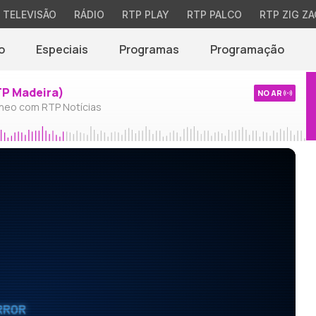
TELEVISÃO
RÁDIO
RTP PLAY
RTP PALCO
RTP ZIG ZA
o
Especiais
Programas
Programação
TP Madeira)
NO AR
neo com RTP Notícias
RROR