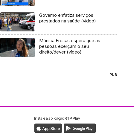
Governo enfatiza serviços
prestados na saúde (vídeo)
Mónica Freitas espera que as
pessoas exerçam o seu
direito/dever (vídeo)
PUB
Instale a aplicação
RTP Play
ebook da RTP Madeira
nstagram da RTP Madeira