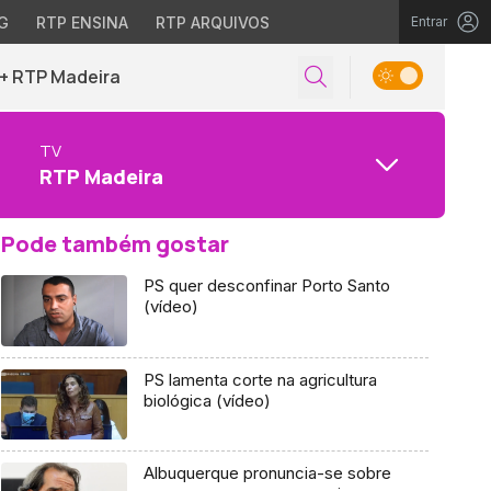
G
RTP ENSINA
RTP ARQUIVOS
Entrar
+ RTP Madeira
TV
RTP Madeira
Pode também gostar
PS quer desconfinar Porto Santo
(vídeo)
PS lamenta corte na agricultura
biológica (vídeo)
Albuquerque pronuncia-se sobre