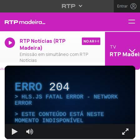
Entrar
RTP Notícias (RTP
NO AR
TV
Madeira)
RTP Madei
Emissão em simultâneo com RTP
Notícias
ERRO
204
HLS.JS FATAL ERROR - NETWORK
ERROR
ESTE CONTEÚDO ESTÁ NESTE
MOMENTO INDISPONÍVEL