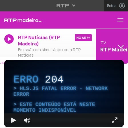
Entrar
RTP Notícias (RTP
NO AR
TV
Madeira)
RTP Madei
Emissão em simultâneo com RTP
Notícias
ERRO
204
HLS.JS FATAL ERROR - NETWORK
ERROR
ESTE CONTEÚDO ESTÁ NESTE
MOMENTO INDISPONÍVEL