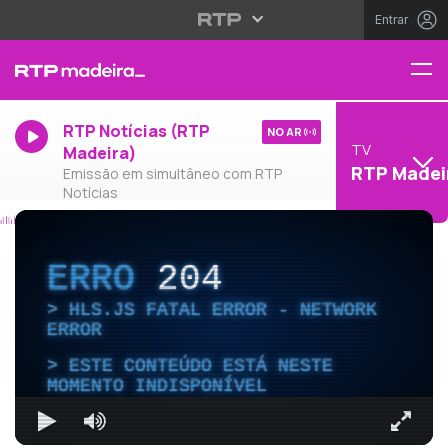
Entrar
RTP Notícias (RTP
NO AR
TV
Madeira)
RTP Madei
Emissão em simultâneo com RTP
Notícias
ERRO
204
HLS.JS FATAL ERROR - NETWORK
ERROR
ESTE CONTEÚDO ESTÁ NESTE
MOMENTO INDISPONÍVEL