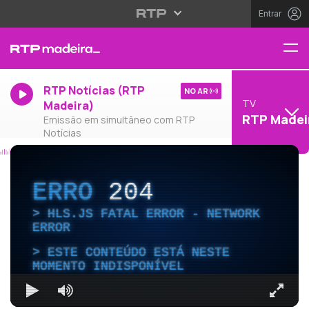
Entrar
RTP Notícias (RTP
NO AR
TV
Madeira)
RTP Madei
Emissão em simultâneo com RTP
Notícias
ERRO
204
HLS.JS FATAL ERROR - NETWORK
ERROR
ESTE CONTEÚDO ESTÁ NESTE
MOMENTO INDISPONÍVEL