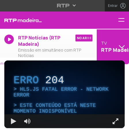
Entrar
RTP Notícias (RTP
NO AR
TV
Madeira)
RTP Madei
Emissão em simultâneo com RTP
Notícias
ERRO
204
HLS.JS FATAL ERROR - NETWORK
ERROR
ESTE CONTEÚDO ESTÁ NESTE
MOMENTO INDISPONÍVEL