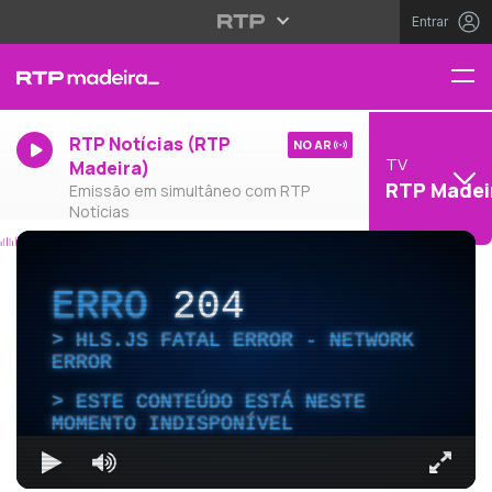
Entrar
RTP Notícias (RTP
NO AR
TV
Madeira)
RTP Madei
Emissão em simultâneo com RTP
Notícias
ERRO
204
HLS.JS FATAL ERROR - NETWORK
ERROR
ESTE CONTEÚDO ESTÁ NESTE
MOMENTO INDISPONÍVEL