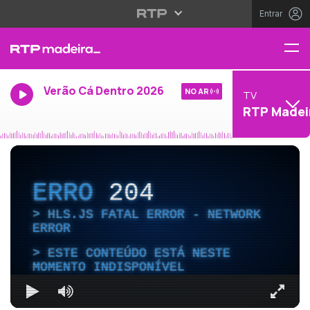
Entrar
Verão Cá Dentro 2026
NO AR
TV
RTP Madei
ERRO
204
HLS.JS FATAL ERROR - NETWORK
ERROR
ESTE CONTEÚDO ESTÁ NESTE
MOMENTO INDISPONÍVEL