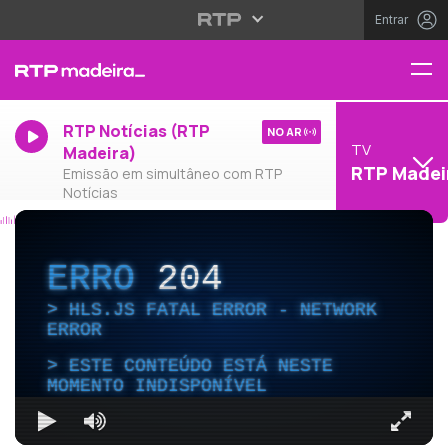
Entrar
RTP Notícias (RTP
NO AR
TV
Madeira)
RTP Madei
Emissão em simultâneo com RTP
Notícias
ERRO
204
HLS.JS FATAL ERROR - NETWORK
ERROR
ESTE CONTEÚDO ESTÁ NESTE
MOMENTO INDISPONÍVEL