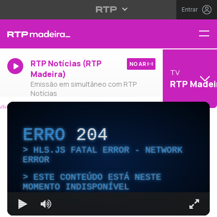
Entrar
RTP Notícias (RTP
NO AR
TV
Madeira)
RTP Madei
Emissão em simultâneo com RTP
Notícias
ERRO
204
HLS.JS FATAL ERROR - NETWORK
ERROR
ESTE CONTEÚDO ESTÁ NESTE
MOMENTO INDISPONÍVEL