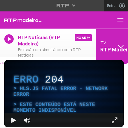
Entrar
RTP Notícias (RTP
NO AR
TV
Madeira)
RTP Madei
Emissão em simultâneo com RTP
Notícias
ERRO
204
HLS.JS FATAL ERROR - NETWORK
ERROR
ESTE CONTEÚDO ESTÁ NESTE
MOMENTO INDISPONÍVEL