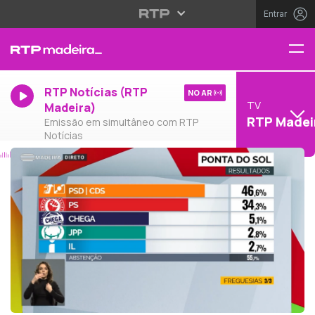
Entrar
RTP Notícias (RTP
NO AR
TV
Madeira)
RTP Madei
Emissão em simultâneo com RTP
Notícias