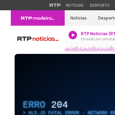
NOTÍCIAS
DESPORTO
Notícias
Desport
RTP Notícias (R
Emissão em simultâ
ERRO
204
HLS.JS FATAL ERROR - NETWORK E