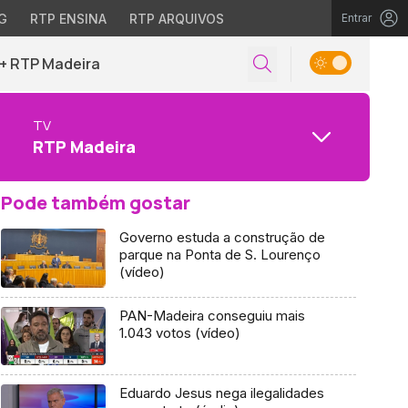
G
RTP ENSINA
RTP ARQUIVOS
Entrar
+ RTP Madeira
TV
RTP Madeira
Pode também gostar
Governo estuda a construção de
parque na Ponta de S. Lourenço
(vídeo)
PAN-Madeira conseguiu mais
1.043 votos (vídeo)
Eduardo Jesus nega ilegalidades