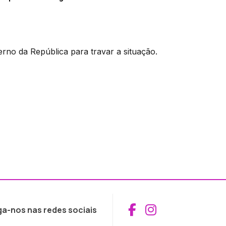
no da República para travar a situação.
Aceder ao Fac
Aceder ao I
ga-nos nas redes sociais