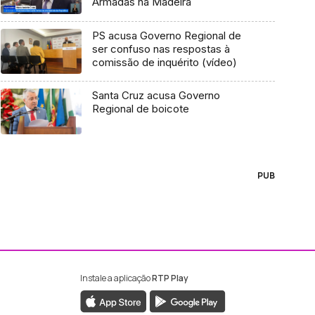
Armadas na Madeira
PS acusa Governo Regional de
ser confuso nas respostas à
comissão de inquérito (vídeo)
Santa Cruz acusa Governo
Regional de boicote
PUB
Instale a aplicação
RTP Play
ebook da RTP Madeira
nstagram da RTP Madeira