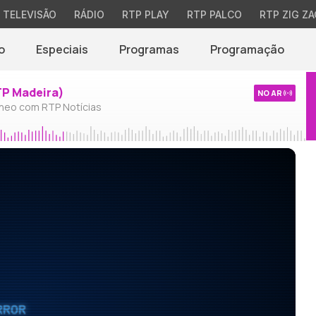
TELEVISÃO
RÁDIO
RTP PLAY
RTP PALCO
RTP ZIG ZA
o
Especiais
Programas
Programação
TP Madeira)
NO AR
neo com RTP Notícias
RROR