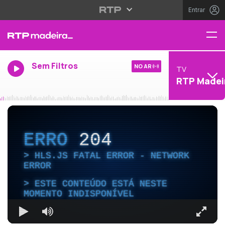
Entrar
Sem Filtros
NO AR
TV
RTP Madei
ERRO
204
HLS.JS FATAL ERROR - NETWORK
ERROR
ESTE CONTEÚDO ESTÁ NESTE
MOMENTO INDISPONÍVEL