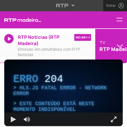
Entrar
RTP Notícias (RTP
NO AR
TV
Madeira)
RTP Madei
Emissão em simultâneo com RTP
Notícias
ERRO
204
HLS.JS FATAL ERROR - NETWORK
ERROR
ESTE CONTEÚDO ESTÁ NESTE
MOMENTO INDISPONÍVEL