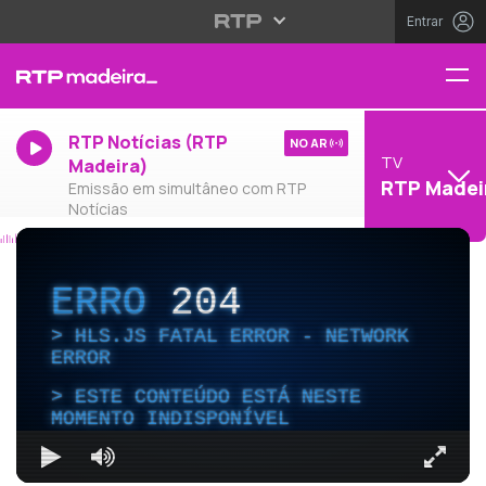
Entrar
RTP Notícias (RTP
NO AR
TV
Madeira)
RTP Madei
Emissão em simultâneo com RTP
Notícias
ERRO
204
HLS.JS FATAL ERROR - NETWORK
ERROR
ESTE CONTEÚDO ESTÁ NESTE
MOMENTO INDISPONÍVEL